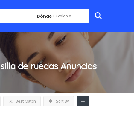
Dónde
Tu colonia...
 silla de ruedas
Anuncios
Best Match
Sort By