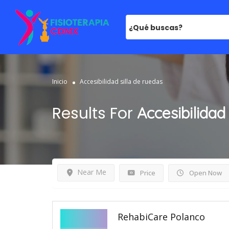
¿Qué buscas?
Inicio
Accesibilidad silla de ruedas
Results For
Accesibilidad
Near Me
Price
Open Now
RehabiCare Polanco