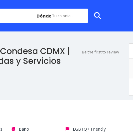
Dónde
Tu colonia...
la Condesa CDMX |
Be the first to review
das y Servicios
os
Baño
LGBTQ+ Friendly